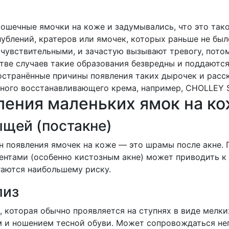
рошечные ямочки на коже и задумывались, что это так
лублений, кратеров или ямочек, которых раньше не был
 чувствительными, и зачастую вызывают тревогу, пото
тве случаев такие образования безвредны и поддаются
странённые причины появления таких дырочек и расск
ного восстанавливающего крема, например, CHOLLEY Sk
ения маленьких ямок на к
щей (постакне)
н появления ямочек на коже — это шрамы после акне.
нтами (особенно кистозным акне) может приводить к 
аются наибольшему риску.
лиз
 которая обычно проявляется на ступнях в виде мелки
 и ношением тесной обуви. Может сопровождаться не