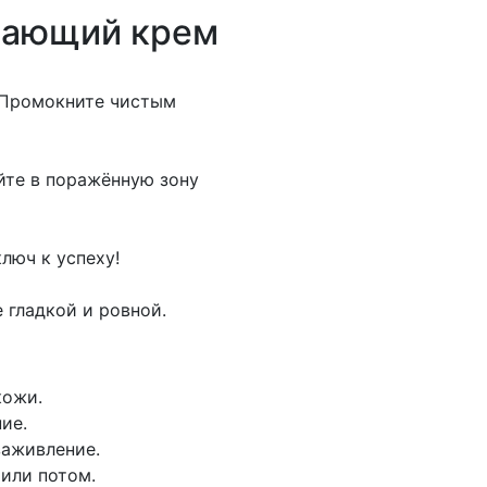
ивающий крем
 Промокните чистым
йте в поражённую зону
люч к успеху!
 гладкой и ровной.
кожи.
ие.
заживление.
или потом.