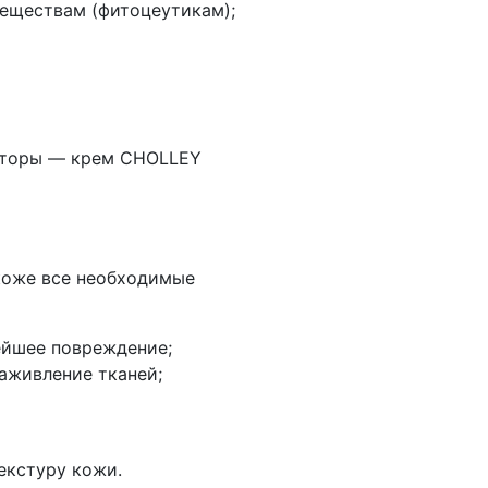
еществам (фитоцеутикам);
акторы — крем CHOLLEY
коже все необходимые
ейшее повреждение;
аживление тканей;
екстуру кожи.