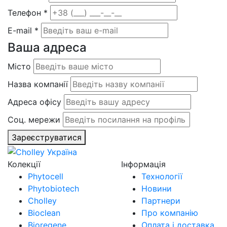
Телефон
*
E-mail
*
Ваша адреса
Місто
Назва компанії
Адреса офісу
Соц. мережи
Зареєструватися
Колекції
Інформація
Phytocell
Технології
Phytobiotech
Новини
Cholley
Партнери
Bioclean
Про компанію
Bioregene
Оплата і доставка