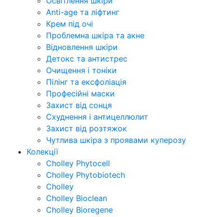
Освітлення шкіри
Anti-age та ліфтинг
Крем під очі
Проблемна шкіра та акне
Відновлення шкіри
Детокс та антистрес
Очищення і тоніки
Пілінг та ексфоліація
Професійні маски
Захист від сонця
Схуднення і антицеллюлит
Захист від розтяжок
Чутлива шкіра з проявами куперозу
Колекції
Cholley Phytocell
Cholley Phytobiotech
Cholley
Cholley Bioclean
Cholley Bioregene