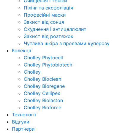
Очищення і тоніки
Пілінг та ексфоліація
Професійні маски
Захист від сонця
Схуднення і антицеллюлит
Захист від розтяжок
Чутлива шкіра з проявами куперозу
Колекції
Cholley Phytocell
Cholley Phytobiotech
Cholley
Cholley Bioclean
Cholley Bioregene
Cholley Cellipex
Cholley Biolaston
Cholley Bioforce
Технології
Відгуки
Партнери