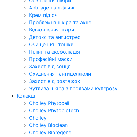
Освітлення шкіри
Anti-age та ліфтинг
Крем під очі
Проблемна шкіра та акне
Відновлення шкіри
Детокс та антистрес
Очищення і тоніки
Пілінг та ексфоліація
Професійні маски
Захист від сонця
Схуднення і антицеллюлит
Захист від розтяжок
Чутлива шкіра з проявами куперозу
Колекції
Cholley Phytocell
Cholley Phytobiotech
Cholley
Cholley Bioclean
Cholley Bioregene