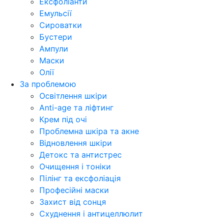
Ексфоліанти
Емульсії
Сироватки
Бустери
Ампули
Маски
Олії
За проблемою
Освітлення шкіри
Anti-age та ліфтинг
Крем під очі
Проблемна шкіра та акне
Відновлення шкіри
Детокс та антистрес
Очищення і тоніки
Пілінг та ексфоліація
Професійні маски
Захист від сонця
Схуднення і антицеллюлит