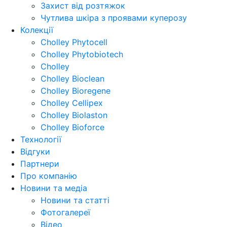
Захист від розтяжок
Чутлива шкіра з проявами куперозу
Колекції
Cholley Phytocell
Cholley Phytobiotech
Cholley
Cholley Bioclean
Cholley Bioregene
Cholley Cellipex
Cholley Biolaston
Cholley Bioforce
Технології
Відгуки
Партнери
Про компанію
Новини та медіа
Новини та статті
Фотогалереї
Відео