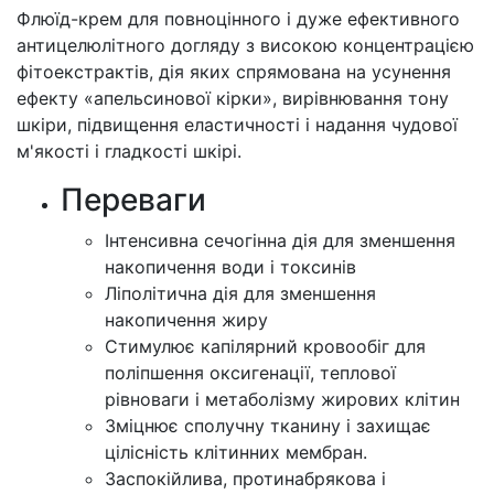
Флюїд-крем для повноцінного і дуже ефективного
антицелюлітного догляду з високою концентрацією
фітоекстрактів, дія яких спрямована на усунення
ефекту «апельсинової кірки», вирівнювання тону
шкіри, підвищення еластичності і надання чудової
м'якості і гладкості шкірі.
Переваги
Інтенсивна сечогінна дія для зменшення
накопичення води і токсинів
Ліполітична дія для зменшення
накопичення жиру
Стимулює капілярний кровообіг для
поліпшення оксигенації, теплової
рівноваги і метаболізму жирових клітин
Зміцнює сполучну тканину і захищає
цілісність клітинних мембран.
Заспокійлива, протинабрякова і