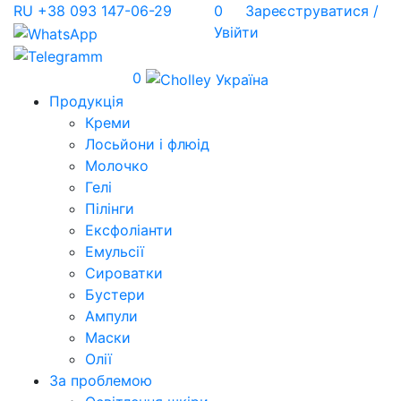
RU
+38 093 147-06-29
0
Зареєструватися /
Увійти
0
Продукція
Креми
Лосьйони і флюід
Молочко
Гелі
Пілінги
Ексфоліанти
Емульсії
Сироватки
Бустери
Ампули
Маски
Олії
За проблемою