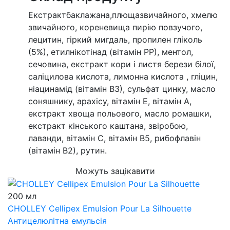
Екстрактбаклажана,плющазвичайного, хмелю
звичайного, кореневища пирію повзучого,
лецитин, гіркий мигдаль, пропилен гліколь
(5%), етилнікотінад (вітамін РР), ментол,
сечовина, екстракт кори і листя берези білої,
саліцилова кислота, лимонна кислота , гліцин,
ніацинамід (вітамін В3), сульфат цинку, масло
соняшнику, арахісу, вітамін Е, вітамін А,
екстракт хвоща польового, масло ромашки,
екстракт кінського каштана, звіробою,
лаванди, вітамін С, вітамін В5, рибофлавін
(вітамін В2), рутин.
Можуть зацікавити
200 мл
CHOLLEY Cellipex Emulsion Pour La Silhouette
Антицелюлітна емульсія