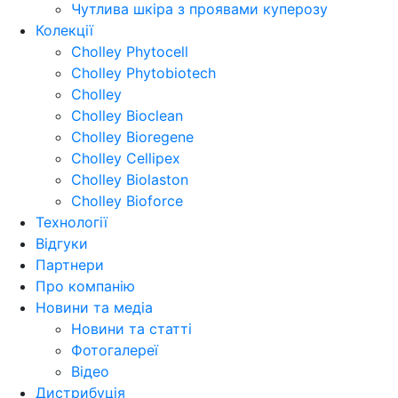
Чутлива шкіра з проявами куперозу
Колекції
Cholley Phytocell
Cholley Phytobiotech
Cholley
Cholley Bioclean
Cholley Bioregene
Cholley Cellipex
Cholley Biolaston
Cholley Bioforce
Технології
Відгуки
Партнери
Про компанію
Новини та медіа
Новини та статті
Фотогалереї
Відео
Дистрибуція