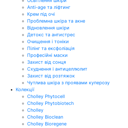
Освітлення шкіри
Anti-age та ліфтинг
Крем під очі
Проблемна шкіра та акне
Відновлення шкіри
Детокс та антистрес
Очищення і тоніки
Пілінг та ексфоліація
Професійні маски
Захист від сонця
Схуднення і антицеллюлит
Захист від розтяжок
Чутлива шкіра з проявами куперозу
Колекції
Cholley Phytocell
Cholley Phytobiotech
Cholley
Cholley Bioclean
Cholley Bioregene