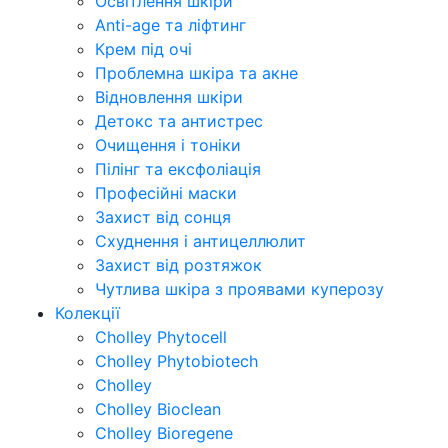
Освітлення шкіри
Anti-age та ліфтинг
Крем під очі
Проблемна шкіра та акне
Відновлення шкіри
Детокс та антистрес
Очищення і тоніки
Пілінг та ексфоліація
Професійні маски
Захист від сонця
Схуднення і антицеллюлит
Захист від розтяжок
Чутлива шкіра з проявами куперозу
Колекції
Cholley Phytocell
Cholley Phytobiotech
Cholley
Cholley Bioclean
Cholley Bioregene