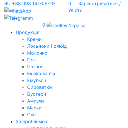
RU
+38 093 147-06-29
0
Зареєструватися /
Увійти
0
Продукція
Креми
Лосьйони і флюід
Молочко
Гелі
Пілінги
Ексфоліанти
Емульсії
Сироватки
Бустери
Ампули
Маски
Олії
За проблемою