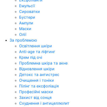
Ексфоліанти
Емульсії
Сироватки
Бустери
Ампули
Маски
Олії
За проблемою
Освітлення шкіри
Anti-age та ліфтинг
Крем під очі
Проблемна шкіра та акне
Відновлення шкіри
Детокс та антистрес
Очищення і тоніки
Пілінг та ексфоліація
Професійні маски
Захист від сонця
Схуднення і антицеллюлит