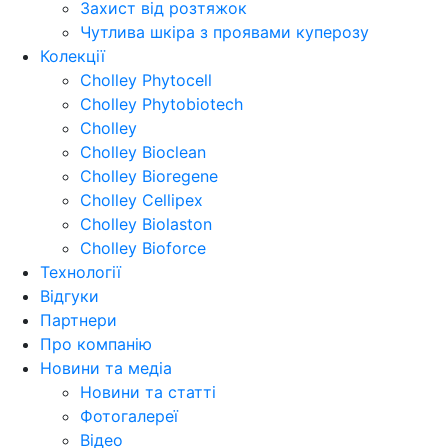
Захист від розтяжок
Чутлива шкіра з проявами куперозу
Колекції
Cholley Phytocell
Cholley Phytobiotech
Cholley
Cholley Bioclean
Cholley Bioregene
Cholley Cellipex
Cholley Biolaston
Cholley Bioforce
Технології
Відгуки
Партнери
Про компанію
Новини та медіа
Новини та статті
Фотогалереї
Відео