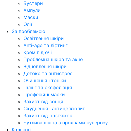
Бустери
Ампули
Маски
Олії
За проблемою
Освітлення шкіри
Anti-age та ліфтинг
Крем під очі
Проблемна шкіра та акне
Відновлення шкіри
Детокс та антистрес
Очищення і тоніки
Пілінг та ексфоліація
Професійні маски
Захист від сонця
Схуднення і антицеллюлит
Захист від розтяжок
Чутлива шкіра з проявами куперозу
Колекції