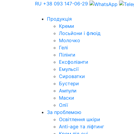
RU
+38 093 147-06-29
Продукція
Креми
Лосьйони і флюід
Молочко
Гелі
Пілінги
Ексфоліанти
Емульсії
Сироватки
Бустери
Ампули
Маски
Олії
За проблемою
Освітлення шкіри
Anti-age та ліфтинг
Крем під очі