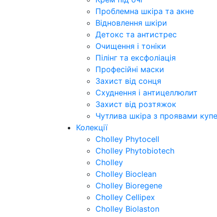
Проблемна шкіра та акне
Відновлення шкіри
Детокс та антистрес
Очищення і тоніки
Пілінг та ексфоліація
Професійні маски
Захист від сонця
Схуднення і антицеллюлит
Захист від розтяжок
Чутлива шкіра з проявами куп
Колекції
Cholley Phytocell
Cholley Phytobiotech
Cholley
Cholley Bioclean
Cholley Bioregene
Cholley Cellipex
Cholley Biolaston