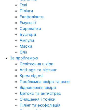
Гелі
Пілінги
Ексфоліанти
Емульсії
Сироватки
Бустери
Ампули
Маски
Олії
За проблемою
Освітлення шкіри
Anti-age та ліфтинг
Крем під очі
Проблемна шкіра та акне
Відновлення шкіри
Детокс та антистрес
Очищення і тоніки
Пілінг та ексфоліація