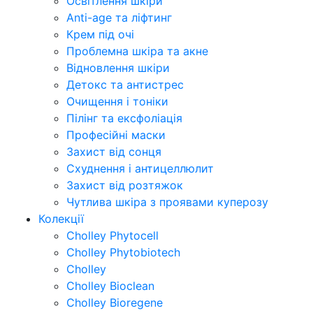
Освітлення шкіри
Anti-age та ліфтинг
Крем під очі
Проблемна шкіра та акне
Відновлення шкіри
Детокс та антистрес
Очищення і тоніки
Пілінг та ексфоліація
Професійні маски
Захист від сонця
Схуднення і антицеллюлит
Захист від розтяжок
Чутлива шкіра з проявами куперозу
Колекції
Cholley Phytocell
Cholley Phytobiotech
Cholley
Cholley Bioclean
Cholley Bioregene