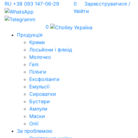
RU
+38 093 147-06-29
0
Зареєструватися /
Увійти
0
Продукція
Креми
Лосьйони і флюід
Молочко
Гелі
Пілінги
Ексфоліанти
Емульсії
Сироватки
Бустери
Ампули
Маски
Олії
За проблемою