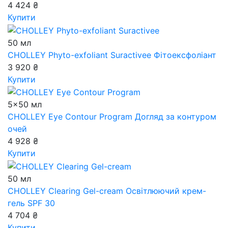
4 424 ₴
Купити
50 мл
CHOLLEY Phyto-exfoliant Suractivee
Фітоексфоліант
3 920 ₴
Купити
5x50 мл
CHOLLEY Eye Contour Program
Догляд за контуром
очей
4 928 ₴
Купити
50 мл
CHOLLEY Clearing Gel-cream
Освітлюючий крем-
гель SPF 30
4 704 ₴
Купити