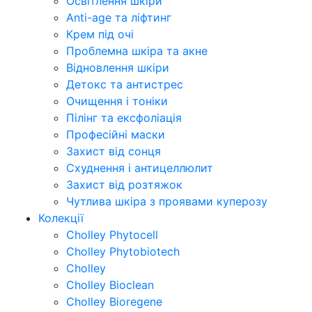
Освітлення шкіри
Anti-age та ліфтинг
Крем під очі
Проблемна шкіра та акне
Відновлення шкіри
Детокс та антистрес
Очищення і тоніки
Пілінг та ексфоліація
Професійні маски
Захист від сонця
Схуднення і антицеллюлит
Захист від розтяжок
Чутлива шкіра з проявами куперозу
Колекції
Cholley Phytocell
Cholley Phytobiotech
Cholley
Cholley Bioclean
Cholley Bioregene