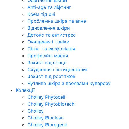
Освітлення шкіри
Anti-age та ліфтинг
Крем під очі
Проблемна шкіра та акне
Відновлення шкіри
Детокс та антистрес
Очищення і тоніки
Пілінг та ексфоліація
Професійні маски
Захист від сонця
Схуднення і антицеллюлит
Захист від розтяжок
Чутлива шкіра з проявами куперозу
Колекції
Cholley Phytocell
Cholley Phytobiotech
Cholley
Cholley Bioclean
Cholley Bioregene