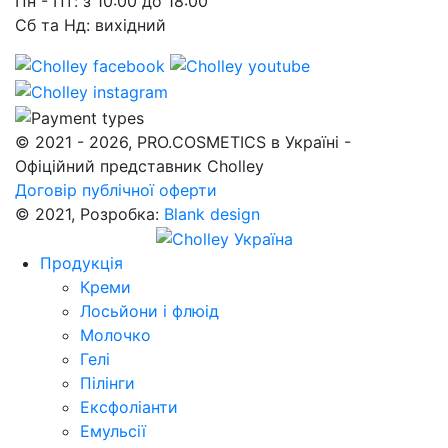
Пн - Пт: з 10:00 до 18:00
Сб та Нд: вихідний
© 2021 - 2026, PRO.COSMETICS в Україні -
Офіційний представник Cholley
Договір публічної оферти
© 2021, Розробка:
Blank design
Продукція
Креми
Лосьйони і флюід
Молочко
Гелі
Пілінги
Ексфоліанти
Емульсії