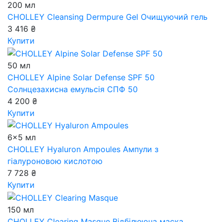
200 мл
CHOLLEY Cleansing Dermpure Gel
Очищуючий гель
3 416 ₴
Купити
50 мл
CHOLLEY Alpine Solar Defense SPF 50
Солнцезахисна емульсія СПФ 50
4 200 ₴
Купити
6x5 мл
CHOLLEY Hyaluron Ampoules
Ампули з
гіалуроновою кислотою
7 728 ₴
Купити
150 мл
CHOLLEY Clearing Masque
Відбілююча маска