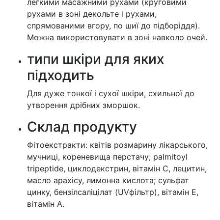
легкими масажними рухами (круговими
рухами в зоні декольте і рухами,
спрямованими вгору, по шиї до підборіддя).
Можна використовувати в зоні навколо очей.
типи шкіри для яких
підходить
Для дуже тонкої і сухої шкіри, схильної до
утворення дрібних зморшок.
Cклад продукту
Фітоекстракти: квітів розмарину лікарського,
мучниці, кореневища перстачу; palmitoyl
tripeptide, циклодекстрин, вітамін С, лецитин,
масло арахісу, лимонна кислота; сульфат
цинку, бензілсаліцілат (UVфільтр), вітамін Е,
вітамін А.