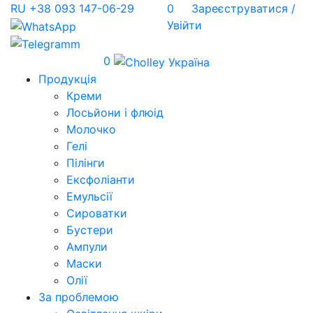
RU
+38 093 147-06-29
0
Зареєструватися /
Увійти
0
Продукція
Креми
Лосьйони і флюід
Молочко
Гелі
Пілінги
Ексфоліанти
Емульсії
Сироватки
Бустери
Ампули
Маски
Олії
За проблемою