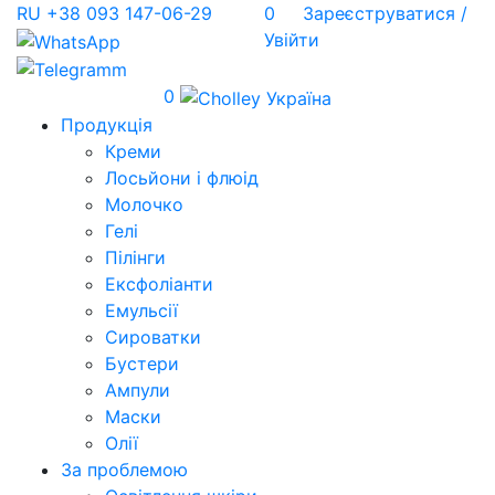
RU
+38 093 147-06-29
0
Зареєструватися /
Увійти
0
Продукція
Креми
Лосьйони і флюід
Молочко
Гелі
Пілінги
Ексфоліанти
Емульсії
Сироватки
Бустери
Ампули
Маски
Олії
За проблемою