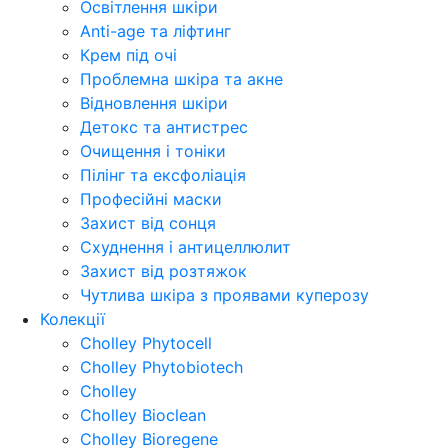
Освітлення шкіри
Anti-age та ліфтинг
Крем під очі
Проблемна шкіра та акне
Відновлення шкіри
Детокс та антистрес
Очищення і тоніки
Пілінг та ексфоліація
Професійні маски
Захист від сонця
Схуднення і антицеллюлит
Захист від розтяжок
Чутлива шкіра з проявами куперозу
Колекції
Cholley Phytocell
Cholley Phytobiotech
Cholley
Cholley Bioclean
Cholley Bioregene