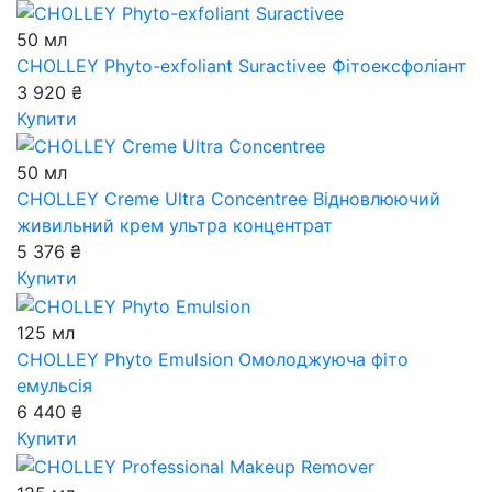
50 мл
CHOLLEY Phyto-exfoliant Suractivee
Фітоексфоліант
3 920 ₴
Купити
50 мл
CHOLLEY Creme Ultra Concentree
Відновлюючий
живильний крем ультра концентрат
5 376 ₴
Купити
125 мл
CHOLLEY Phyto Emulsion
Омолоджуюча фіто
емульсія
6 440 ₴
Купити