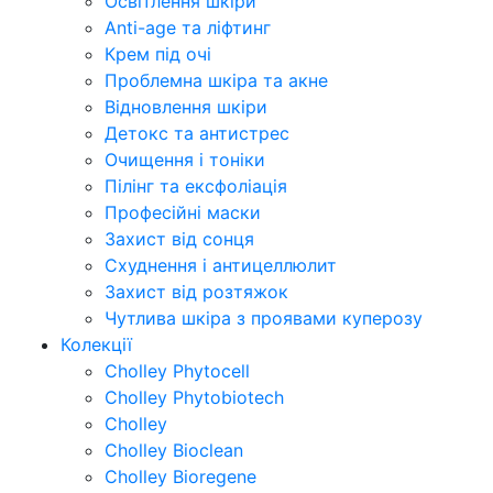
Освітлення шкіри
Anti-age та ліфтинг
Крем під очі
Проблемна шкіра та акне
Відновлення шкіри
Детокс та антистрес
Очищення і тоніки
Пілінг та ексфоліація
Професійні маски
Захист від сонця
Схуднення і антицеллюлит
Захист від розтяжок
Чутлива шкіра з проявами куперозу
Колекції
Cholley Phytocell
Cholley Phytobiotech
Cholley
Cholley Bioclean
Cholley Bioregene