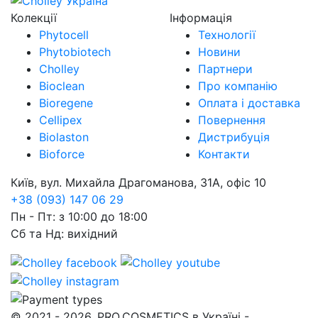
Колекції
Інформація
Phytocell
Технології
Phytobiotech
Новини
Cholley
Партнери
Bioclean
Про компанію
Bioregene
Оплата і доставка
Cellipex
Повернення
Biolaston
Дистрибуція
Bioforce
Контакти
Київ, вул. Михайла Драгоманова, 31А, офіс 10
+38 (093) 147 06 29
Пн - Пт: з 10:00 до 18:00
Сб та Нд: вихідний
© 2021 - 2026, PRO.COSMETICS в Україні -