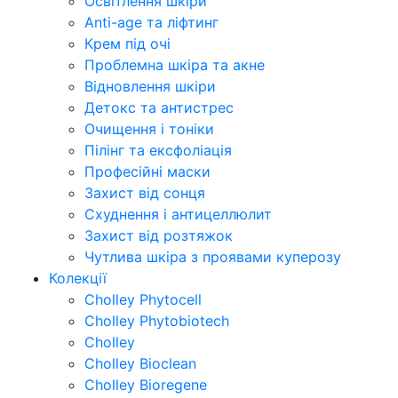
Освітлення шкіри
Anti-age та ліфтинг
Крем під очі
Проблемна шкіра та акне
Відновлення шкіри
Детокс та антистрес
Очищення і тоніки
Пілінг та ексфоліація
Професійні маски
Захист від сонця
Схуднення і антицеллюлит
Захист від розтяжок
Чутлива шкіра з проявами куперозу
Колекції
Cholley Phytocell
Cholley Phytobiotech
Cholley
Cholley Bioclean
Cholley Bioregene