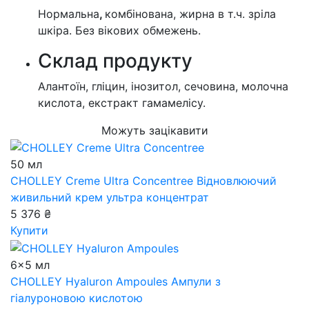
Нормальна
,
комбінована, жирна в т.ч. зріла
шкіра. Без вікових обмежень.
Cклад продукту
Алантоїн, гліцин, інозитол, сечовина, молочна
кислота, екстракт гамамелісу.
Можуть зацікавити
50 мл
CHOLLEY Creme Ultra Concentree
Відновлюючий
живильний крем ультра концентрат
5 376 ₴
Купити
6x5 мл
CHOLLEY Hyaluron Ampoules
Ампули з
гіалуроновою кислотою