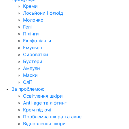
Креми
Лосьйони і флюід
Молочко
Гелі
Пілінги
Ексфоліанти
Емульсії
Сироватки
Бустери
Ампули
Маски
Олії
За проблемою
Освітлення шкіри
Anti-age та ліфтинг
Крем під очі
Проблемна шкіра та акне
Відновлення шкіри