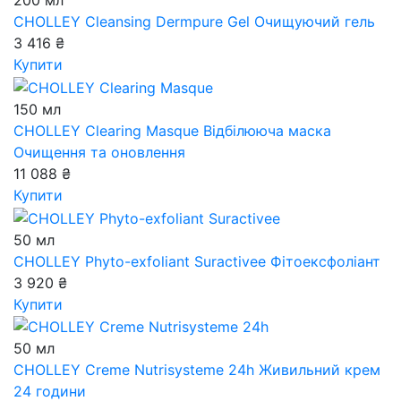
200 мл
CHOLLEY Cleansing Dermpure Gel
Очищуючий гель
3 416 ₴
Купити
150 мл
CHOLLEY Clearing Masque
Відбілююча маска
Очищення та оновлення
11 088 ₴
Купити
50 мл
CHOLLEY Phyto-exfoliant Suractivee
Фітоексфоліант
3 920 ₴
Купити
50 мл
CHOLLEY Creme Nutrisysteme 24h
Живильний крем
24 години