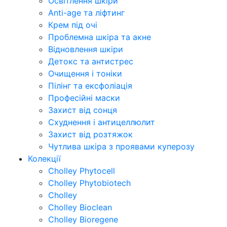
Освітлення шкіри
Anti-age та ліфтинг
Крем під очі
Проблемна шкіра та акне
Відновлення шкіри
Детокс та антистрес
Очищення і тоніки
Пілінг та ексфоліація
Професійні маски
Захист від сонця
Схуднення і антицеллюлит
Захист від розтяжок
Чутлива шкіра з проявами куперозу
Колекції
Cholley Phytocell
Cholley Phytobiotech
Cholley
Cholley Bioclean
Cholley Bioregene