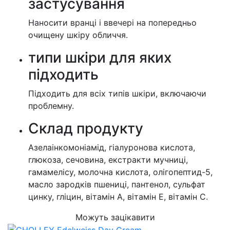
застусування
Наносити вранці і ввечері на попередньо
очищену шкіру обличчя.
типи шкіри для яких
підходить
Підходить для всіх типів шкіри, включаючи
проблемну.
Cклад продукту
Азелаінкомоніамід, гіалуронова кислота,
глюкоза, сечовина, екстракти мучниці,
гамамелісу, молочна кислота, олігопептид-5,
масло зародків пшениці, пантенол, сульфат
цинку, гліцин, вітамін А, вітамін Е, вітамін С.
Можуть зацікавити