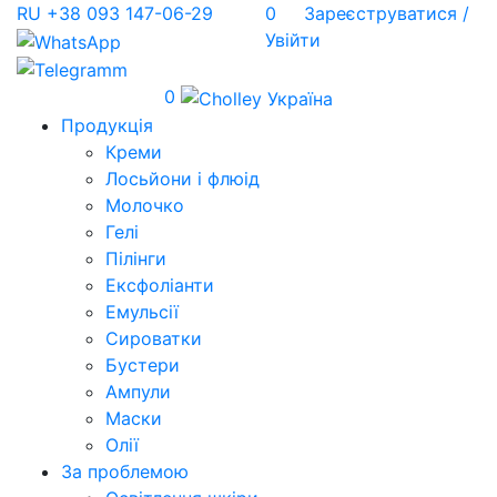
RU
+38 093 147-06-29
0
Зареєструватися /
Увійти
0
Продукція
Креми
Лосьйони і флюід
Молочко
Гелі
Пілінги
Ексфоліанти
Емульсії
Сироватки
Бустери
Ампули
Маски
Олії
За проблемою