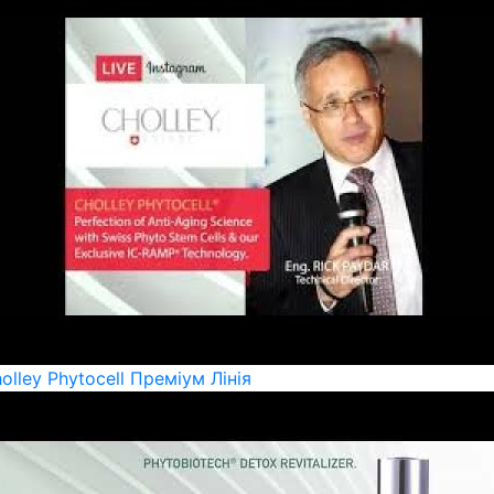
olley Phytocell Преміум Лінія