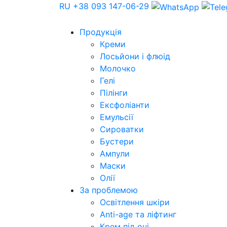
RU
+38 093 147-06-29
Продукція
Креми
Лосьйони і флюід
Молочко
Гелі
Пілінги
Ексфоліанти
Емульсії
Сироватки
Бустери
Ампули
Маски
Олії
За проблемою
Освітлення шкіри
Anti-age та ліфтинг
Крем під очі