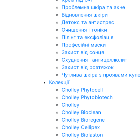
Проблемна шкіра та акне
Відновлення шкіри
Детокс та антистрес
Очищення і тоніки
Пілінг та ексфоліація
Професійні маски
Захист від сонця
Схуднення і антицеллюлит
Захист від розтяжок
Чутлива шкіра з проявами куп
Колекції
Cholley Phytocell
Cholley Phytobiotech
Cholley
Cholley Bioclean
Cholley Bioregene
Cholley Cellipex
Cholley Biolaston