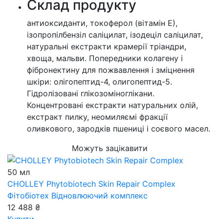
Cклад продукту
антиоксиданти, токоферол (вітамін Е),
ізопропілбензіл саліцилат, ізодеціл саліцилат,
натуральні екстракти крамерії тріандри,
хвоща, мальви. Попередники колагену і
фібронектину для пожвавлення і зміцнення
шкіри: олігопептид-4, олигопептид-5.
Гідролізовані глікозоміноглікани.
Концентровані екстракти натуральних олій,
екстракт пилку, неомиляємі фракції
оливкового, зародків пшениці і соєвого масел.
Можуть зацікавити
50 мл
CHOLLEY Phytobiotech Skin Repair Complex
Фітобіотех Відновлюючий комплекс
12 488 ₴