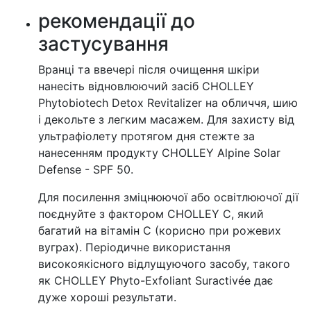
рекомендації до
застусування
Вранці та ввечері після очищення шкіри
нанесіть відновлюючий засіб CHOLLEY
Phytobiotech Detox Revitalizer на обличчя, шию
і декольте з легким масажем. Для захисту від
ультрафіолету протягом дня стежте за
нанесенням продукту CHOLLEY Alpine Solar
Defense - SPF 50.
Для посилення зміцнюючої або освітлюючої дії
поєднуйте з фактором CHOLLEY C, який
багатий на вітамін C (корисно при рожевих
вуграх). Періодичне використання
високоякісного відлущуючого засобу, такого
як CHOLLEY Phyto-Exfoliant Suractivée дає
дуже хороші результати.