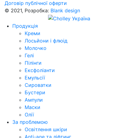
Договір публічної оферти
© 2021, Розробка:
Blank design
Продукція
Креми
Лосьйони і флюід
Молочко
Гелі
Пілінги
Ексфоліанти
Емульсії
Сироватки
Бустери
Ампули
Маски
Олії
За проблемою
Освітлення шкіри
Anti-age та ліфтинг