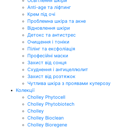
Освітлення шкіри
Anti-age та ліфтинг
Крем під очі
Проблемна шкіра та акне
Відновлення шкіри
Детокс та антистрес
Очищення і тоніки
Пілінг та ексфоліація
Професійні маски
Захист від сонця
Схуднення і антицеллюлит
Захист від розтяжок
Чутлива шкіра з проявами куперозу
Колекції
Cholley Phytocell
Cholley Phytobiotech
Cholley
Cholley Bioclean
Cholley Bioregene