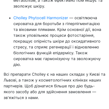
метаболізм, а також ефективно пом'якшує та
зволожує шкіру.
Cholley Phytocell Harmonizer
— освітлююча
сироватка для боротьби з гіперпігментацією
та віковими плямами. Крім основної дії, вона
також уповільнює процеси фотостаріння,
покращує опірність шкіри до оксидативного
стресу, та сприяє регенерації і відновленню
біологічних функцій епідермісу. Також
сироватка має гармонізуючу та зволожуючу
дію.
Всі препарати Cholley є на наших складах у Києві та
Львові, а також у косметологічних клініках наших
партнерів. Щоб дізнатися більше про дію будь-
якого засобу або для здійснення замовлення —
зв'яжіться з нами.