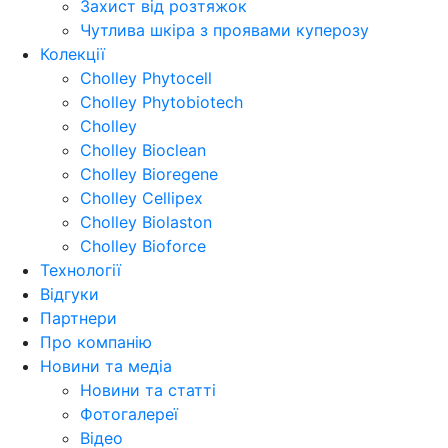
Захист від розтяжок
Чутлива шкіра з проявами куперозу
Колекції
Cholley Phytocell
Cholley Phytobiotech
Cholley
Cholley Bioclean
Cholley Bioregene
Cholley Cellipex
Cholley Biolaston
Cholley Bioforce
Технології
Відгуки
Партнери
Про компанію
Новини та медіа
Новини та статті
Фотогалереї
Відео