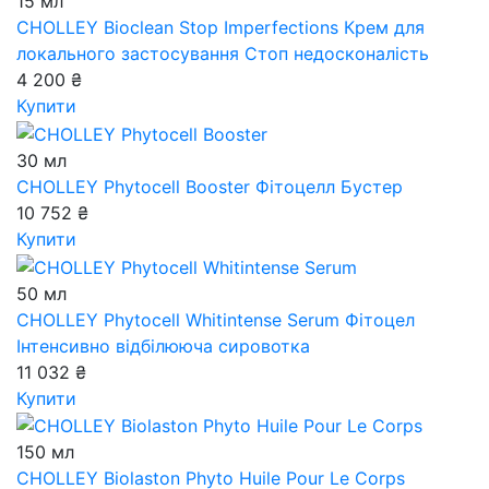
15 мл
CHOLLEY Bioclean Stop Imperfections
Крем для
локального застосування Стоп недосконалість
4 200 ₴
Купити
30 мл
CHOLLEY Phytocell Booster
Фітоцелл Бустер
10 752 ₴
Купити
50 мл
CHOLLEY Phytocell Whitintense Serum
Фітоцел
Інтенсивно відбілююча сировотка
11 032 ₴
Купити
150 мл
CHOLLEY Biolaston Phyto Huile Pour Le Corps