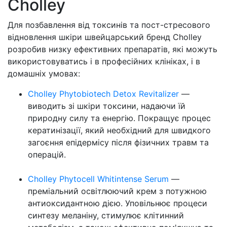
Cholley
Для позбавлення від токсинів та пост-стресового
відновлення шкіри швейцарський бренд Cholley
розробив низку ефективних препаратів, які можуть
використовуватись і в професійних клініках, і в
домашніх умовах:
Cholley Phytobiotech Detox Revitalizer
—
виводить зі шкіри токсини, надаючи їй
природну силу та енергію. Покращує процес
кератинізації, який необхідний для швидкого
загоєння епідермісу після фізичних травм та
операцій.
Cholley Phytocell Whitintense Serum
—
преміальний освітлюючий крем з потужною
антиоксидантною дією. Уповільнює процеси
синтезу меланіну, стимулює клітинний