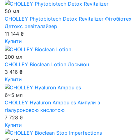
50 мл
CHOLLEY Phytobiotech Detox Revitalizer
Фітобіотех
Детокс ревіталайзер
11 144 ₴
Купити
200 мл
CHOLLEY Bioclean Lotion
Лосьйон
3 416 ₴
Купити
6x5 мл
CHOLLEY Hyaluron Ampoules
Ампули з
гіалуроновою кислотою
7 728 ₴
Купити