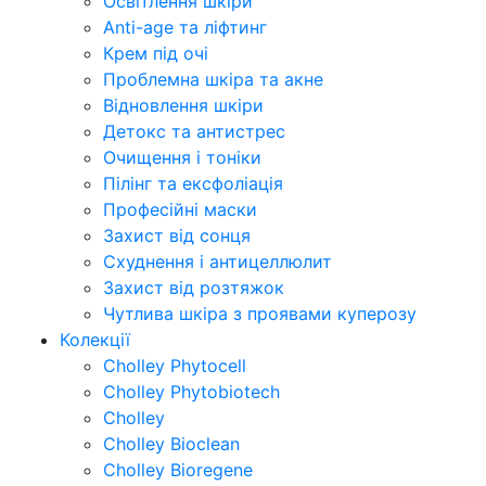
Освітлення шкіри
Anti-age та ліфтинг
Крем під очі
Проблемна шкіра та акне
Відновлення шкіри
Детокс та антистрес
Очищення і тоніки
Пілінг та ексфоліація
Професійні маски
Захист від сонця
Схуднення і антицеллюлит
Захист від розтяжок
Чутлива шкіра з проявами куперозу
Колекції
Cholley Phytocell
Cholley Phytobiotech
Cholley
Cholley Bioclean
Cholley Bioregene