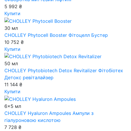
5 992 ₴
Купити
30 мл
CHOLLEY Phytocell Booster
Фітоцелл Бустер
10 752 ₴
Купити
50 мл
CHOLLEY Phytobiotech Detox Revitalizer
Фітобіотех
Детокс ревіталайзер
11 144 ₴
Купити
6x5 мл
CHOLLEY Hyaluron Ampoules
Ампули з
гіалуроновою кислотою
7 728 ₴