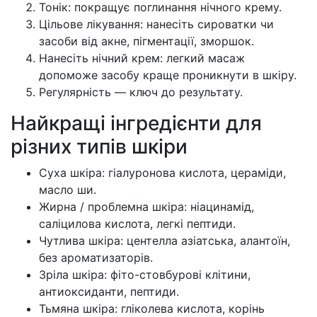
Тонік: покращує поглинання нічного крему.
Цільове лікування: нанесіть сироватки чи
засоби від акне, пігментації, зморшок.
Нанесіть нічний крем: легкий масаж
допоможе засобу краще проникнути в шкіру.
Регулярність — ключ до результату.
Найкращі інгредієнти для
різних типів шкіри
Суха шкіра: гіалуронова кислота, церамiди,
масло ши.
Жирна / проблемна шкіра: ніацинамід,
саліцилова кислота, легкі пептиди.
Чутлива шкіра: центелла азіатська, алантоїн,
без ароматизаторів.
Зріла шкіра: фіто-стовбурові клітини,
антиоксиданти, пептиди.
Тьмяна шкіра: гліколева кислота, корінь