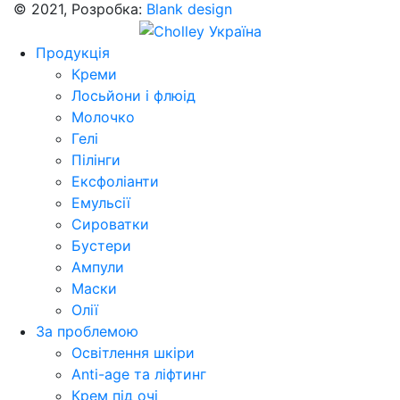
© 2021, Розробка:
Blank design
Продукція
Креми
Лосьйони і флюід
Молочко
Гелі
Пілінги
Ексфоліанти
Емульсії
Сироватки
Бустери
Ампули
Маски
Олії
За проблемою
Освітлення шкіри
Anti-age та ліфтинг
Крем під очі