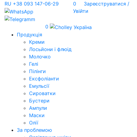
RU
+38 093 147-06-29
0
Зареєструватися /
Увійти
0
Продукція
Креми
Лосьйони і флюід
Молочко
Гелі
Пілінги
Ексфоліанти
Емульсії
Сироватки
Бустери
Ампули
Маски
Олії
За проблемою