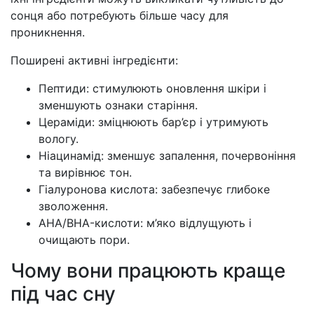
сонця або потребують більше часу для
проникнення.
Поширені активні інгредієнти:
Пептиди: стимулюють оновлення шкіри і
зменшують ознаки старіння.
Церамiди: зміцнюють бар’єр і утримують
вологу.
Ніацинамід: зменшує запалення, почервоніння
та вирівнює тон.
Гіалуронова кислота: забезпечує глибоке
зволоження.
AHA/BHA-кислоти: м’яко відлущують і
очищають пори.
Чому вони працюють краще
під час сну