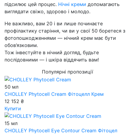
підсилює цей процес.
Нічні креми
допомагають
виглядати свіжо, здорово і молодо.
Не важливо, вам 20 і ви лише починаєте
профілактику старіння, чи ви у свої 50 боретеся з
фотопошкодженнями — нічний крем має бути
обов’язковим.
Тож інвестуйте в нічний догляд, будьте
послідовними — і шкіра віддячить вам!
Популярні пропозиції
50 мл
CHOLLEY Phytocell Cream
Фітоцелл Крем
12 152 ₴
Купити
15 мл
CHOLLEY Phytocell Eye Contour Cream
Фітоцел