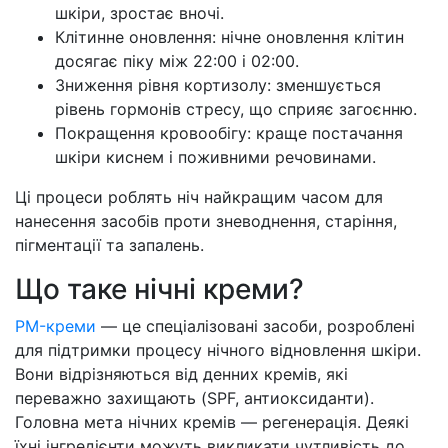
шкіри, зростає вночі.
Клітинне оновлення: нічне оновлення клітин
досягає піку між 22:00 і 02:00.
Зниження рівня кортизолу: зменшується
рівень гормонів стресу, що сприяє загоєнню.
Покращення кровообігу: краще постачання
шкіри киснем і поживними речовинами.
Ці процеси роблять ніч найкращим часом для
нанесення засобів проти зневоднення, старіння,
пігментації та запалень.
Що таке нічні креми?
PM-креми
— це спеціалізовані засоби, розроблені
для підтримки процесу нічного відновлення шкіри.
Вони відрізняються від денних кремів, які
переважно захищають (SPF, антиоксиданти).
Головна мета нічних кремів — регенерація. Деякі
їхні інгредієнти можуть викликати чутливість до