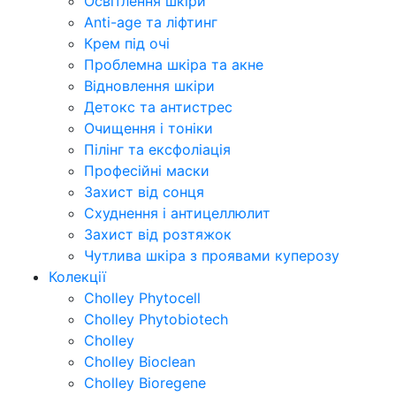
Освітлення шкіри
Anti-age та ліфтинг
Крем під очі
Проблемна шкіра та акне
Відновлення шкіри
Детокс та антистрес
Очищення і тоніки
Пілінг та ексфоліація
Професійні маски
Захист від сонця
Схуднення і антицеллюлит
Захист від розтяжок
Чутлива шкіра з проявами куперозу
Колекції
Cholley Phytocell
Cholley Phytobiotech
Cholley
Cholley Bioclean
Cholley Bioregene