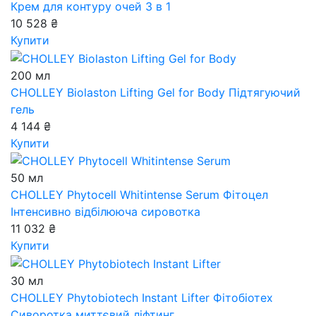
Крем для контуру очей 3 в 1
10 528 ₴
Купити
200 мл
CHOLLEY Biolaston Lifting Gel for Body
Підтягуючий
гель
4 144 ₴
Купити
50 мл
CHOLLEY Phytocell Whitintense Serum
Фітоцел
Інтенсивно відбілююча сировотка
11 032 ₴
Купити
30 мл
CHOLLEY Phytobiotech Instant Lifter
Фітобіотех
Сиворотка миттєвий ліфтинг