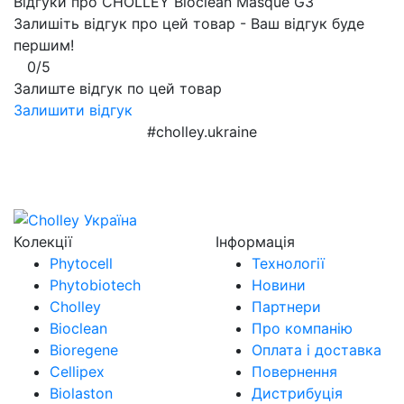
Відгуки про CHOLLEY Bioclean Masque G3
Залишіть відгук про цей товар - Ваш відгук буде
першим!
0/5
Залиште відгук по цей товар
Залишити відгук
#cholley.ukraine
Колекції
Інформація
Phytocell
Технології
Phytobiotech
Новини
Cholley
Партнери
Bioclean
Про компанію
Bioregene
Оплата і доставка
Cellipex
Повернення
Biolaston
Дистрибуція