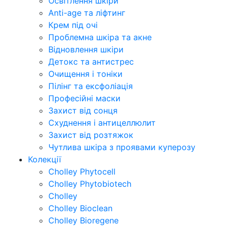
Освітлення шкіри
Anti-age та ліфтинг
Крем під очі
Проблемна шкіра та акне
Відновлення шкіри
Детокс та антистрес
Очищення і тоніки
Пілінг та ексфоліація
Професійні маски
Захист від сонця
Схуднення і антицеллюлит
Захист від розтяжок
Чутлива шкіра з проявами куперозу
Колекції
Cholley Phytocell
Cholley Phytobiotech
Cholley
Cholley Bioclean
Cholley Bioregene