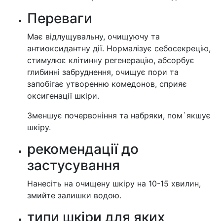
Переваги
Має відлущувальну, очищуючу та
антиоксидантну дії. Нормалізує себосекрецію,
стимулює клітинну регенерацію, абсорбує
глибинні забруднення, очищує пори та
запобігає утворенню комедонов, сприяє
оксигенації шкіри.
Зменшує почервоніння та набряки, пом`якшує
шкіру.
рекомендації до
застусування
Нанесіть на очищену шкіру на 10-15 хвилин,
змийте залишки водою.
типи шкіри для яких