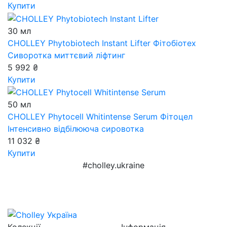
Купити
30 мл
CHOLLEY Phytobiotech Instant Lifter
Фітобіотех
Сиворотка миттєвий ліфтинг
5 992 ₴
Купити
50 мл
CHOLLEY Phytocell Whitintense Serum
Фітоцел
Інтенсивно відбілююча сировотка
11 032 ₴
Купити
#cholley.ukraine
Колекції
Інформація