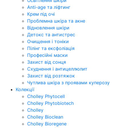
Освітлення шкіри
Anti-age та ліфтинг
Крем під очі
Проблемна шкіра та акне
Відновлення шкіри
Детокс та антистрес
Очищення і тоніки
Пілінг та ексфоліація
Професійні маски
Захист від сонця
Схуднення і антицеллюлит
Захист від розтяжок
Чутлива шкіра з проявами куперозу
Колекції
Cholley Phytocell
Cholley Phytobiotech
Cholley
Cholley Bioclean
Cholley Bioregene