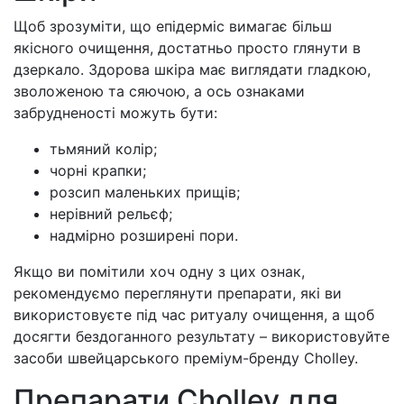
Щоб зрозуміти, що епідерміс вимагає більш
якісного очищення, достатньо просто глянути в
дзеркало. Здорова шкіра має виглядати гладкою,
зволоженою та сяючою, а ось ознаками
забрудненості можуть бути:
тьмяний колір;
чорні крапки;
розсип маленьких прищів;
нерівний рельєф;
надмірно розширені пори.
Якщо ви помітили хоч одну з цих ознак,
рекомендуємо переглянути препарати, які ви
використовуєте під час ритуалу очищення, а щоб
досягти бездоганного результату – використовуйте
засоби швейцарського преміум-бренду Cholley.
Препарати Cholley для