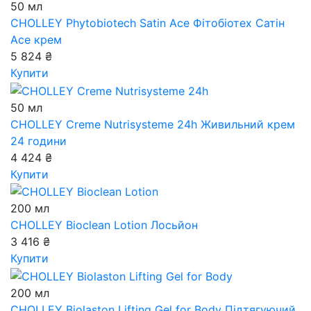
50 мл
CHOLLEY Phytobiotech Satin Ace
Фітобіотех Сатін
Аce крем
5 824 ₴
Купити
50 мл
CHOLLEY Creme Nutrisysteme 24h
Живильний крем
24 години
4 424 ₴
Купити
200 мл
CHOLLEY Bioclean Lotion
Лосьйон
3 416 ₴
Купити
200 мл
CHOLLEY Biolaston Lifting Gel for Body
Підтягуючий