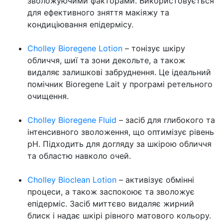
зволожуючими факторами. Використовується
для ефективного зняття макіяжу та
кондиціювання епідермісу.
Cholley Bioregene Lotion
– тонізує шкіру
обличчя, шиї та зони декольте, а також
видаляє залишкові забруднення. Це ідеальний
помічник Bioregene Lait у програмі ретельного
очищення.
Cholley Bioregene Fluid
– засіб для глибокого та
інтенсивного зволоження, що оптимізує рівень
pH. Підходить для догляду за шкірою обличчя
та областю навколо очей.
Cholley Bioclean Lotion
– активізує обмінні
процеси, а також заспокоює та зволожує
епідерміс. Засіб миттєво видаляє жирний
блиск і надає шкірі рівного матового кольору.