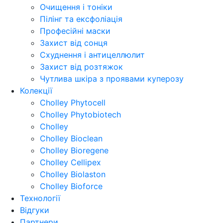
Очищення і тоніки
Пілінг та ексфоліація
Професійні маски
Захист від сонця
Схуднення і антицеллюлит
Захист від розтяжок
Чутлива шкіра з проявами куперозу
Колекції
Cholley Phytocell
Cholley Phytobiotech
Cholley
Cholley Bioclean
Cholley Bioregene
Cholley Cellipex
Cholley Biolaston
Cholley Bioforce
Технології
Відгуки
Партнери