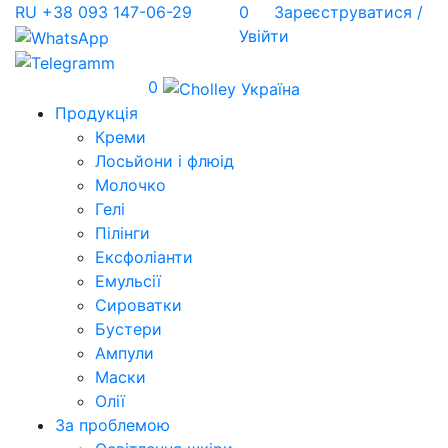
RU
+38 093 147-06-29
0
Зареєструватися /
Увійти
0
Продукція
Креми
Лосьйони і флюід
Молочко
Гелі
Пілінги
Ексфоліанти
Емульсії
Сироватки
Бустери
Ампули
Маски
Олії
За проблемою