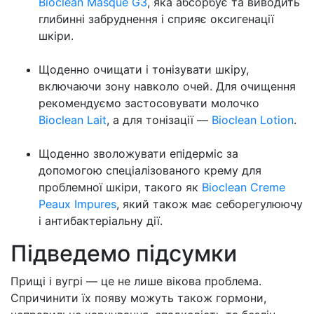
Bioclean Masque G3
, яка абсорбує та виводить
глибинні забруднення і сприяє оксигенації
шкіри.
Щоденно очищати і тонізувати шкіру,
включаючи зону навколо очей. Для очищення
рекомендуємо застосовувати молочко
Bioclean Lait
, а для тонізації —
Bioclean Lotion
.
Щоденно зволожувати епідерміс за
допомогою спеціалізованого крему для
проблемної шкіри, такого як
Bioclean Creme
Peaux Impures
, який також має себорегулюючу
і антибактеріальну дії.
Підведемо підсумки
Прищі і вугрі — це не лише вікова проблема.
Спричинити їх появу можуть також гормони,