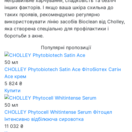
неправильне харчування, спадковість та безліч
інших факторів. І якщо ваша шкіра схильна до
таких проявів, рекомендуємо регулярно
використовувати лінію засобів Bioclean від Cholley,
яка створена спеціально для профілактики і
боротьби з акне.
Популярні пропозиції
50 мл
CHOLLEY Phytobiotech Satin Ace
Фітобіотех Сатін
Аce крем
5 824 ₴
Купити
50 мл
CHOLLEY Phytocell Whitintense Serum
Фітоцел
Інтенсивно відбілююча сировотка
11 032 ₴