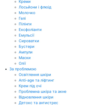
Креми
Лосьйони і флюід
Молочко
Гелі
Пілінги
Ексфоліанти
Емульсії
Сироватки
Бустери
Ампули
Маски
Олії
За проблемою
Освітлення шкіри
Anti-age та ліфтинг
Крем під очі
Проблемна шкіра та акне
Відновлення шкіри
Детокс та антистрес