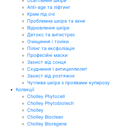
Освітлення шкіри
Anti-age та ліфтинг
Крем під очі
Проблемна шкіра та акне
Відновлення шкіри
Детокс та антистрес
Очищення і тоніки
Пілінг та ексфоліація
Професійні маски
Захист від сонця
Схуднення і антицеллюлит
Захист від розтяжок
Чутлива шкіра з проявами куперозу
Колекції
Cholley Phytocell
Cholley Phytobiotech
Cholley
Cholley Bioclean
Cholley Bioregene