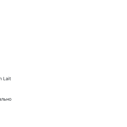
 Lait
ально