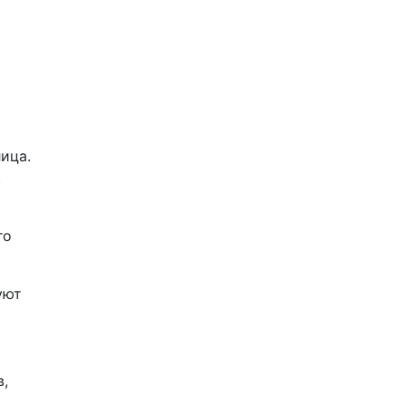
ица.
,
го
уют
в,