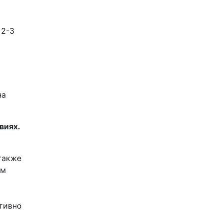
 2-3
на
виях.
также
ем
тивно