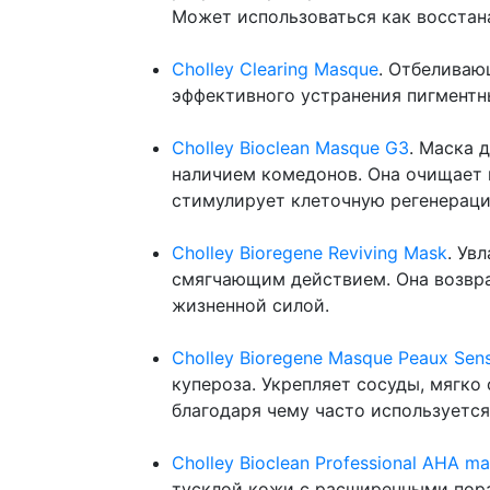
Может использоваться как восстан
Cholley Clearing Masque
. Отбеливаю
эффективного устранения пигментны
Cholley Bioclean Masque G3
. Маска 
наличием комедонов. Она очищает п
стимулирует клеточную регенераци
Cholley Bioregene Reviving Mask
. Ув
смягчающим действием. Она возвра
жизненной силой.
Cholley Bioregene Masque Peaux Sens
купероза. Укрепляет сосуды, мягк
благодаря чему часто используетс
Cholley Bioclean Professional AHA m
тусклой кожи с расширенными по