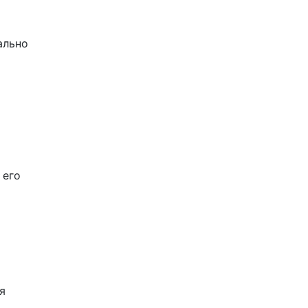
ально
 его
я