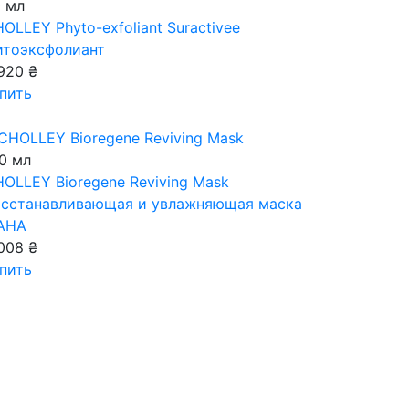
 мл
OLLEY Phyto-exfoliant Suractivee
итоэксфолиант
920 ₴
пить
0 мл
OLLEY Bioregene Reviving Mask
сстанавливающая и увлажняющая маска
 АНА
008 ₴
пить