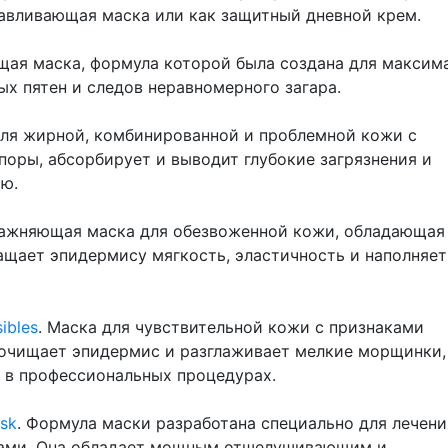
авливающая маска или как защитный дневной крем.
щая маска, формула которой была создана для максим
х пятен и следов неравномерного загара.
для жирной, комбинированной и проблемной кожи с
оры, абсорбирует и выводит глубокие загрязнения и
ю.
лажняющая маска для обезвоженной кожи, обладающая
щает эпидермису мягкость, эластичность и наполняет
ibles
. Маска для чувствительной кожи с признаками
о очищает эпидермис и разглаживает мелкие морщинки,
я в профессиональных процедурах.
ask
. Формула маски разработана специально для лечени
рами. Она обладает мощным отшелушивающим и