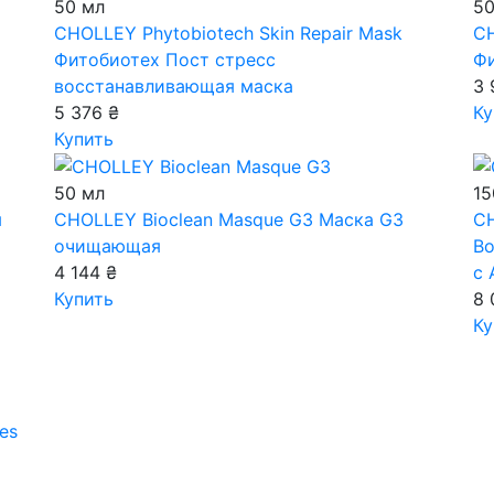
50 мл
50
CHOLLEY Phytobiotech Skin Repair Mask
CH
Фитобиотех Пост стресс
Ф
восстанавливающая маска
3 
5 376 ₴
Ку
Купить
50 мл
15
я
CHOLLEY Bioclean Masque G3
Маска G3
CH
очищающая
Во
4 144 ₴
с
Купить
8 
Ку
es