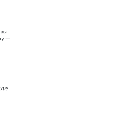
 вы
жу —
х
дуру