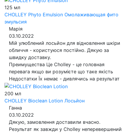
125 мл
CHOLLEY Phyto Emulsion
Омолаживающая фито
эмульсия
Марія
03.10.2022
Мій улюблений лосьйон для відновлення шкіри
обличчя - користуюся постійно. Дякую за
швидку доставку.
Преимущества
Це Cholley - це головная
перевага якщо ви розумієте що таке якість
Недостатки
Їх немає - дивлячись на результат
200 мл
CHOLLEY Bioclean Lotion
Лосьйон
Ганна
03.10.2022
Дякую, замовлення доставили вчасно.
Результат як завжди у Cholley неперевершений