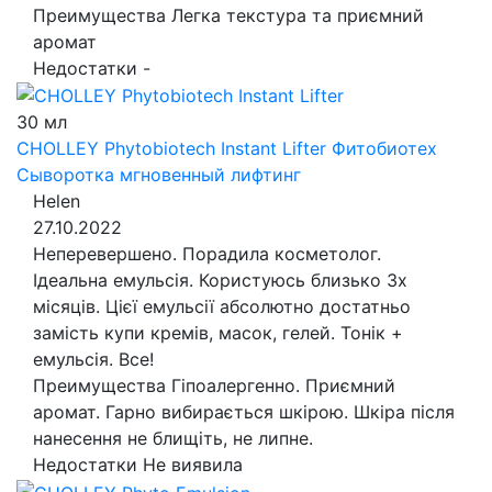
Преимущества
Легка текстура та приємний
аромат
Недостатки
-
30 мл
CHOLLEY Phytobiotech Instant Lifter
Фитобиотех
Сыворотка мгновенный лифтинг
Helen
27.10.2022
Неперевершено. Порадила косметолог.
Ідеальна емульсія. Користуюсь близько 3х
місяців. Цієї емульсії абсолютно достатньо
замість купи кремів, масок, гелей. Тонік +
емульсія. Все!
Преимущества
Гіпоалергенно. Приємний
аромат. Гарно вибирається шкірою. Шкіра після
нанесення не блищіть, не липне.
Недостатки
Не виявила