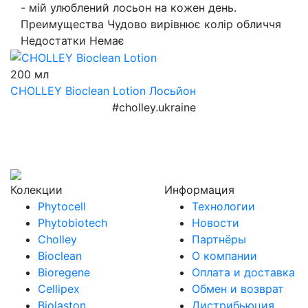
- мій улюблений лосьон на кожен день.
Преимущества
Чудово вирівнює колір обличчя
Недостатки
Немає
200 мл
CHOLLEY Bioclean Lotion
Лосьйон
#cholley.ukraine
Колекции
Информация
Phytocell
Технологии
Phytobiotech
Новости
Cholley
Партнёры
Bioclean
О компании
Bioregene
Оплата и доставка
Cellipex
Обмен и возврат
Biolaston
Дистрибьюция