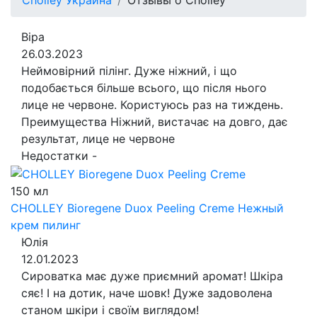
Cholley Украина
Отзывы о Cholley
Віра
26.03.2023
Неймовірний пілінг. Дуже ніжний, і що
подобається більше всього, що після нього
лице не червоне. Користуюсь раз на тиждень.
Преимущества
Ніжний, вистачає на довго, дає
результат, лице не червоне
Недостатки
-
150 мл
CHOLLEY Bioregene Duox Peeling Creme
Нежный
крем пилинг
Юлія
12.01.2023
Сироватка має дуже приємний аромат! Шкіра
сяє! І на дотик, наче шовк! Дуже задоволена
станом шкіри і своїм виглядом!