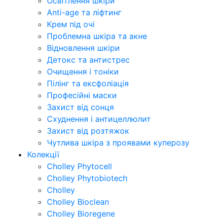
Освітлення шкіри
Anti-age та ліфтинг
Крем під очі
Проблемна шкіра та акне
Відновлення шкіри
Детокс та антистрес
Очищення і тоніки
Пілінг та ексфоліація
Професійні маски
Захист від сонця
Схуднення і антицеллюлит
Захист від розтяжок
Чутлива шкіра з проявами куперозу
Колекції
Cholley Phytocell
Cholley Phytobiotech
Cholley
Cholley Bioclean
Cholley Bioregene