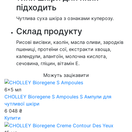
підходить
Чутлива суха шкіра з ознаками куперозу.
Cклад продукту
Рисові висівки, каолін, масла оливи, зародків
пшениці, протеїни сої, екстракти хвоща,
календули, алантоїн, молочна кислота,
сечовина, гліцин, вітамін Е.
Можуть зацікавити
6x5 мл
CHOLLEY Bioregene S Ampoules
S Ампули для
чутливої шкіри
6 048 ₴
Купити