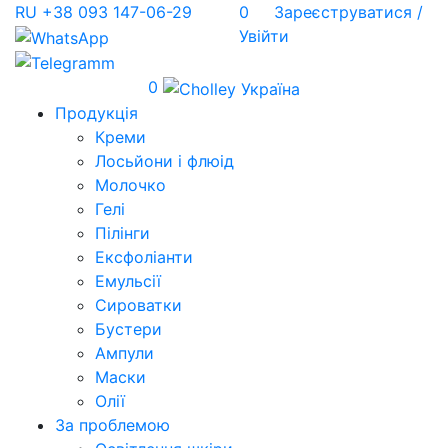
RU
+38 093 147-06-29
0
Зареєструватися /
Увійти
0
Продукція
Креми
Лосьйони і флюід
Молочко
Гелі
Пілінги
Ексфоліанти
Емульсії
Сироватки
Бустери
Ампули
Маски
Олії
За проблемою