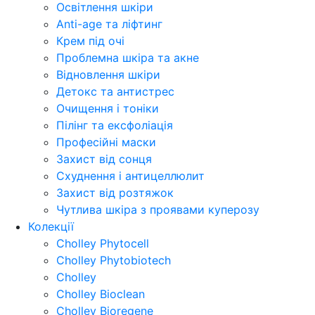
Освітлення шкіри
Anti-age та ліфтинг
Крем під очі
Проблемна шкіра та акне
Відновлення шкіри
Детокс та антистрес
Очищення і тоніки
Пілінг та ексфоліація
Професійні маски
Захист від сонця
Схуднення і антицеллюлит
Захист від розтяжок
Чутлива шкіра з проявами куперозу
Колекції
Cholley Phytocell
Cholley Phytobiotech
Cholley
Cholley Bioclean
Cholley Bioregene