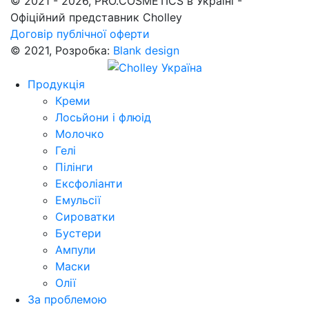
© 2021 - 2026, PRO.COSMETICS в Україні -
Офіційний представник Cholley
Договір публічної оферти
© 2021, Розробка:
Blank design
Продукція
Креми
Лосьйони і флюід
Молочко
Гелі
Пілінги
Ексфоліанти
Емульсії
Сироватки
Бустери
Ампули
Маски
Олії
За проблемою