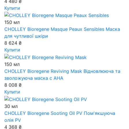
4 480 ₴
Купити
150 мл
CHOLLEY Bioregene Masque Peaux Sensibles
Маска
для чутливої шкіри
8 624 ₴
Купити
150 мл
CHOLLEY Bioregene Reviving Mask
Відновлююча та
зволожуюча маска с АНА
8 008 ₴
Купити
30 мл
CHOLLEY Bioregene Sooting Oil PV
Пом'якшуюча
олія PV
4 368 ₴