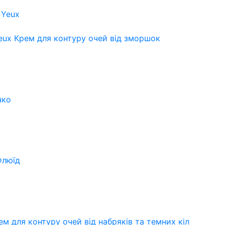
eux
Крем для контуру очей від зморшок
чко
Флюїд
м для контуру очей від набряків та темних кіл