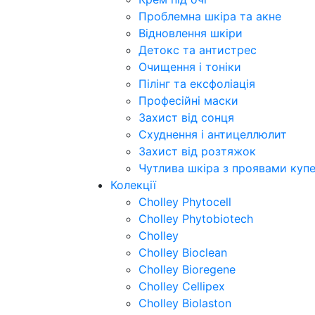
Проблемна шкіра та акне
Відновлення шкіри
Детокс та антистрес
Очищення і тоніки
Пілінг та ексфоліація
Професійні маски
Захист від сонця
Схуднення і антицеллюлит
Захист від розтяжок
Чутлива шкіра з проявами куп
Колекції
Cholley Phytocell
Cholley Phytobiotech
Cholley
Cholley Bioclean
Cholley Bioregene
Cholley Cellipex
Cholley Biolaston