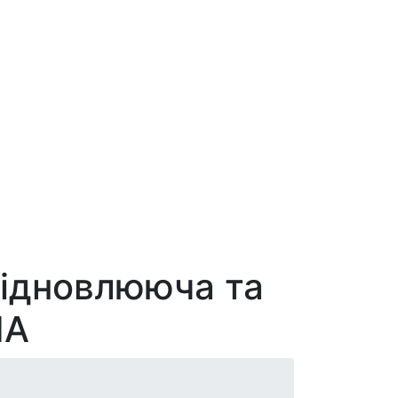
Відновлююча та
НА