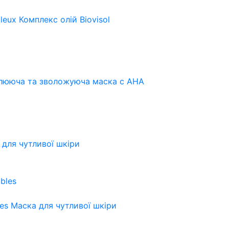
leux
Комплекс олій Biovisol
лююча та зволожуюча маска с АНА
для чутливої шкіри
es
Маска для чутливої шкіри