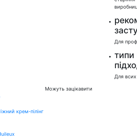
виробниц
реко
заст
Для проф
типи 
підх
Для всих
Можуть зацікавити
іжний крем-пілінг