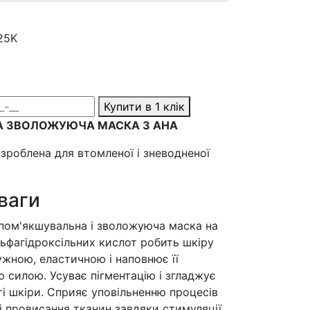
25K
Купити в 1 клік
 ЗВОЛОЖУЮЧА МАСКА З АНА
зроблена для втомленої і зневодненої
ваги
пом'якшувальна і зволожуюча маска на
льфагідроксільних кислот робить шкіру
ужною, еластичною і наповнює її
 силою. Усуває пігментацію і згладжує
ті шкіри. Сприяє уповільненню процесів
 і провисання тканин завдяки стимуляції