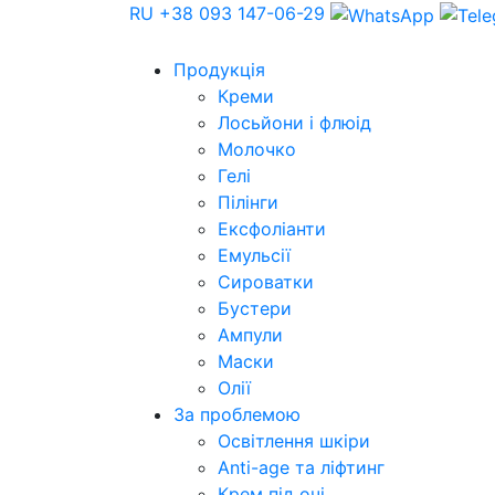
RU
+38 093 147-06-29
Продукція
Креми
Лосьйони і флюід
Молочко
Гелі
Пілінги
Ексфоліанти
Емульсії
Сироватки
Бустери
Ампули
Маски
Олії
За проблемою
Освітлення шкіри
Anti-age та ліфтинг
Крем під очі