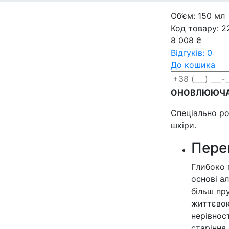
Об’єм: 150 мл
Код товару: 2
8 008 ₴
Відгуків: 0
До кошика
ОНОВЛЮЮЧА
Спеціально ро
шкіри.
Пере
Глибоко 
основі а
більш пр
життєвою
нерівнос
старіння