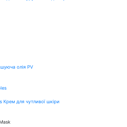
шуюча олія PV
es
Крем для чутливої шкіри
 Mask