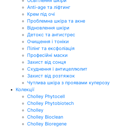
Освітлення шкіри
Anti-age та ліфтинг
Крем під очі
Проблемна шкіра та акне
Відновлення шкіри
Детокс та антистрес
Очищення і тоніки
Пілінг та ексфоліація
Професійні маски
Захист від сонця
Схуднення і антицеллюлит
Захист від розтяжок
Чутлива шкіра з проявами куперозу
Колекції
Cholley Phytocell
Cholley Phytobiotech
Cholley
Cholley Bioclean
Cholley Bioregene