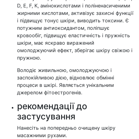
D, E, F, K, амінокислотами і поліненасиченими
жирними кислотами, активізує захисні функції
і підвищує тонус шкіри, виводить токсини. Є
потужним антиоксидантом, поліпшує
кровообіг, підвищує еластичність і пружність
шкіри, має яскраво виражений
омолоджуючий ефект, зберігає шкіру свіжою і
пружною.
Володіє живильною, омолоджуючою і
заспокійливою дією, відновлює обмінні
процеси в шкірі. Являється унікальним
джерелом фітоестрогенів.
рекомендації до
застусування
Нанесіть на попередньо очищену шкіру
масажними рухами.