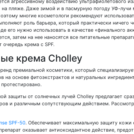
тся агрессивному воздействию ультрафиолетового излу
 на пляже. Даже зимой и в пасмурную погоду УФ-лучи 
Поэтому многие косметологи рекомендуют использовать
полняют роль барьера, который практически ничего че
е его нужно использовать в качестве «финального акко
ся, затем на нее наносятся все питательные препарат
т очередь крема с SPF.
ые крема Cholley
бренд премиальной косметики, который специализируе
в на основе фитоэкстрактов и натуральных ингредиент
 протестировано.
ой защиты от солнечных лучей Cholley предлагает сра
ров и различным сопутствующим действием. Рассмотр
ense SPF-50
. Обеспечивает максимальную защиту кожи 
 препарат оказывает антиоксидантное действие, предо