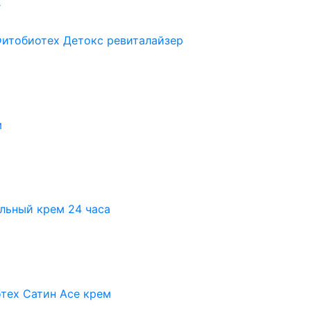
итобиотех Детокс ревиталайзер
м
льный крем 24 часа
тех Сатин Аce крем